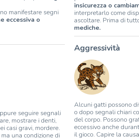
insicurezza o cambiam
sono manifestare segni
interpretarlo come dis
ne eccessiva o
ascoltare. Prima di tut
mediche.
Aggressività
Alcuni gatti possono d
o dopo segnali chiari co
ppure seguire segnali
del corpo. Possono graf
iare, mostrare i denti,
eccessivo anche duran
ei casi gravi, mordere.
il gioco. Capire la caus
 ma una condizione di