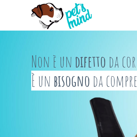
Non è un
difetto
da cor
È un
bisogno
da compre