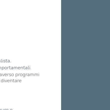
lista.
omportamentali.
raverso programmi
a diventare
paure e