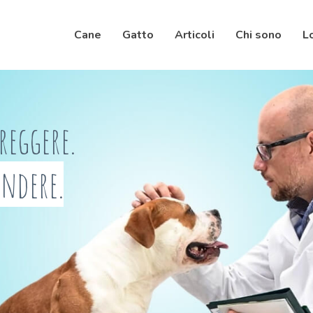
Cane
Gatto
Articoli
Chi sono
L
reggere.
ndere.