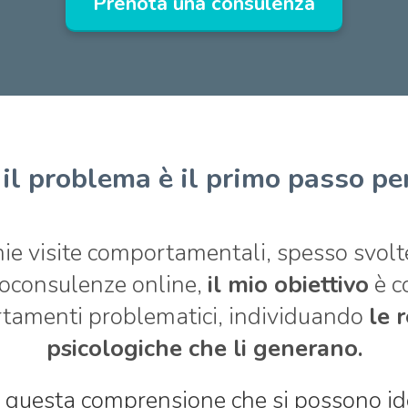
Prenota una consulenza
il problema è il primo passo per
mie
visite comportamentali
, spesso svolt
oconsulenze online
,
il mio obiettivo
è c
ortamenti problematici, individuando
le 
psicologiche che li generano.
 questa comprensione che si possono id